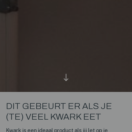
DIT GEBEURT ER ALS JE
(TE) VEEL KWARK EET
Kwark is een ideaal product als jij let op je