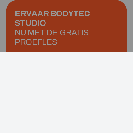
ERVAAR BODYTEC
STUDIO
NU MET DE GRATIS
PROEFLES
Bodytec Studio helpt je op weg, boek een
gratis proefles.
Gratis proefles aanvragen
Doe de lidmaatschapstest