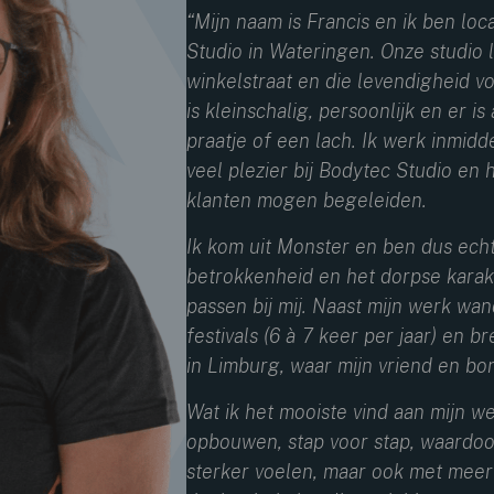
“Mijn naam is Francis en ik ben lo
Studio in Wateringen. Onze studio l
winkelstraat en die levendigheid vo
is kleinschalig, persoonlijk en er is
praatje of een lach. Ik werk inmidd
veel plezier bij Bodytec Studio en 
klanten mogen begeleiden.
Ik kom uit Monster en ben dus ech
betrokkenheid en het dorpse kara
passen bij mij. Naast mijn werk wan
festivals (6 à 7 keer per jaar) en b
in Limburg, waar mijn vriend en b
Wat ik het mooiste vind aan mijn w
opbouwen, stap voor stap, waardoor
sterker voelen, maar ook met meer