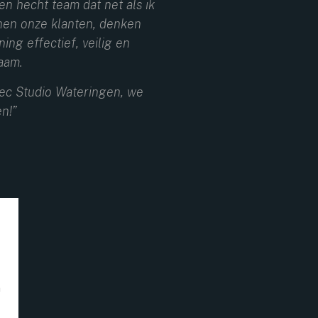
en hecht team dat net als ik
nen onze klanten, denken
ing effectief, veilig en
aam.
tec Studio Wateringen, we
en!”
n