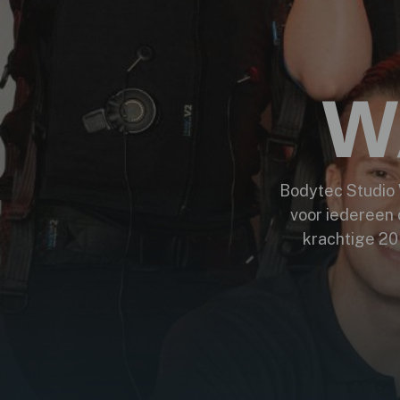
W
Bodytec Studio 
voor iedereen d
krachtige 20 