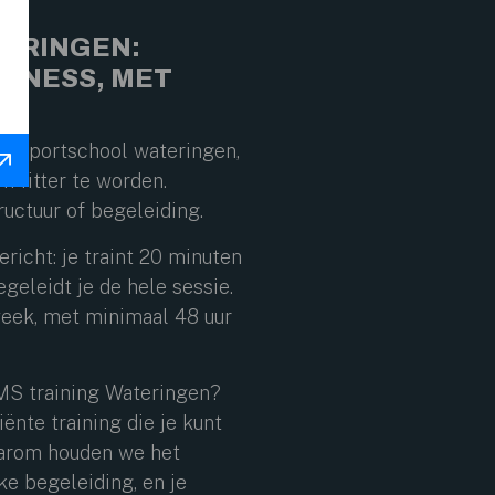
EN
TERINGEN:
ITNESS, MET
of sportschool wateringen,
m fitter te worden.
uctuur of begeleiding.
richt: je traint 20 minuten
geleidt je de hele sessie.
 week, met minimaal 48 uur
MS training Wateringen?
iënte training die je kunt
aarom houden we het
jke begeleiding, en je