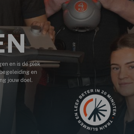
EN
en en is dé plek
e begeleiding en
ing jouw doel.