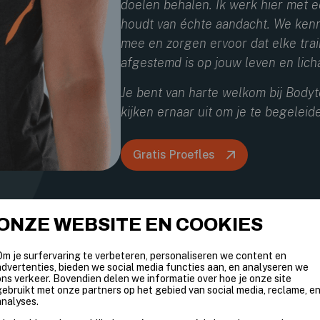
doelen behalen. Ik werk hier met e
houdt van échte aandacht. We ken
mee en zorgen ervoor dat elke train
afgestemd is op jouw leven en lich
Je bent van harte welkom bij Body
kijken ernaar uit om je te begeleid
Gratis Proefles
ONZE WEBSITE EN COOKIES
Om je surfervaring te verbeteren, personaliseren we content en
advertenties, bieden we social media functies aan, en analyseren we
ons verkeer. Bovendien delen we informatie over hoe je onze site
gebruikt met onze partners op het gebied van social media, reclame, e
analyses.