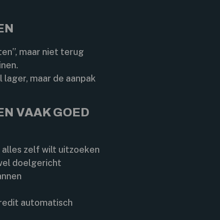
EN
en”, maar niet terug
inen.
 lager, maar de aanpak
EN VAAK GOED
 alles zelf wilt uitzoeken
 wel doelgericht
annen
credit automatisch