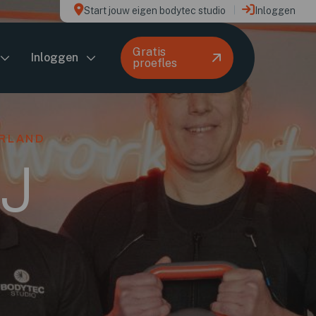
Start jouw eigen bodytec studio
Inloggen
Gratis
Inloggen
proefles
ERLAND
J