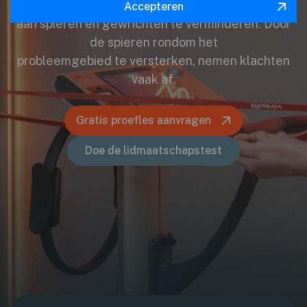
om klachten
Accepteren
aan spieren en gewrichten te verminderen. Door
de spieren rondom het
probleemgebied te versterken, nemen klachten
vaak af.
Gratis proefles aanvragen
Doe de lidmaatschapstest