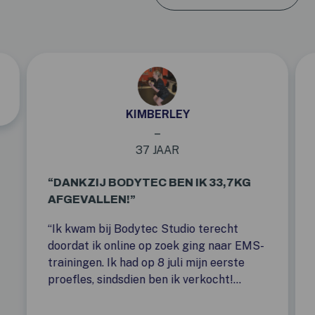
KIMBERLEY
–
37 JAAR
“DANKZIJ BODYTEC BEN IK 33,7KG
AFGEVALLEN!”
“Ik kwam bij Bodytec Studio terecht
doordat ik online op zoek ging naar EMS-
trainingen. Ik had op 8 juli mijn eerste
proefles, sindsdien ben ik verkocht!
Meestal doe ik drie keer per week een
Bodytec-sessie. Bodytec heeft echt mijn