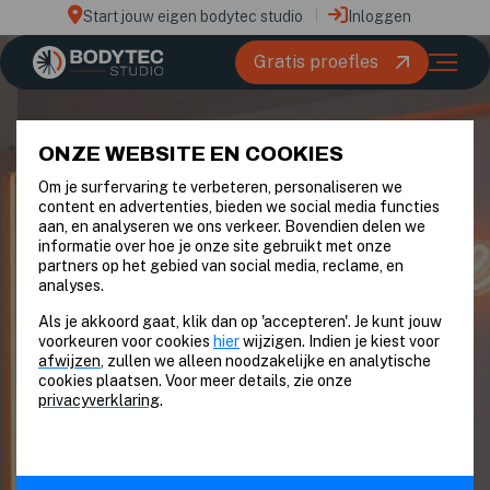
Start jouw eigen bodytec studio
Inloggen
Gratis proefles
ONZE WEBSITE EN COOKIES
Om je surfervaring te verbeteren, personaliseren we
content en advertenties, bieden we social media functies
aan, en analyseren we ons verkeer. Bovendien delen we
informatie over hoe je onze site gebruikt met onze
partners op het gebied van social media, reclame, en
analyses.
Als je akkoord gaat, klik dan op 'accepteren'. Je kunt jouw
BODYTEC STUDIO | DE EMS-SPECIALIST
voorkeuren voor cookies
hier
wijzigen. Indien je kiest voor
VAN NEDERLAND
afwijzen
, zullen we alleen noodzakelijke en analytische
cookies plaatsen. Voor meer details, zie onze
MEDISCHE KLACHTEN
privacyverklaring
.
VERMINDEREN
Bodytec is een veilige en doeltreffende manier