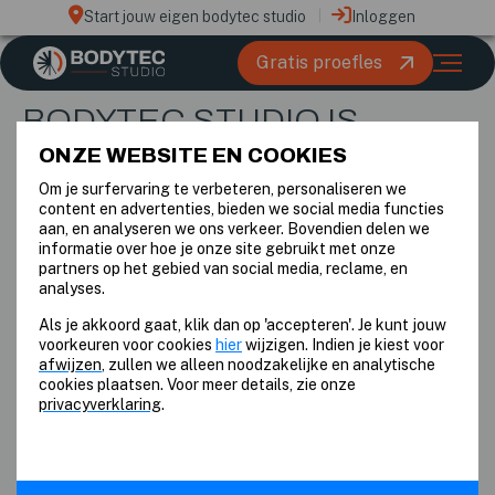
Start jouw eigen bodytec studio
Inloggen
Gratis proefles
DAAROM KIES JE VOOR BODYTEC STUDIO
BODYTEC STUDIO IS
DÉ EMS SPECIALIST
VAN
ONZE WEBSITE EN COOKIES
Om je surfervaring te verbeteren, personaliseren we
NEDERLAND
content en advertenties, bieden we social media functies
aan, en analyseren we ons verkeer. Bovendien delen we
Bij Bodytec Studio geloven we in efficiënte
informatie over hoe je onze site gebruikt met onze
partners op het gebied van social media, reclame, en
trainingen die resultaat leveren met slechts 20
analyses.
minuten per week, dankzij onze geavanceerde
Als je akkoord gaat, klik dan op 'accepteren'. Je kunt jouw
EMS-technologie—de ideale oplossing voor
voorkeuren voor cookies
hier
wijzigen. Indien je kiest voor
afwijzen
, zullen we alleen noodzakelijke en analytische
iedereen die serieus bezig is met zijn
cookies plaatsen. Voor meer details, zie onze
gezondheid.
privacyverklaring
.
Gratis proefles