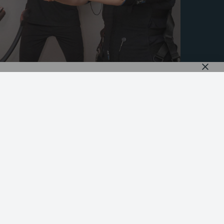
BODYTEC STUDIOS
Studio de Lier
Studio Delft
Studio Den Haag
Studio Naaldwijk