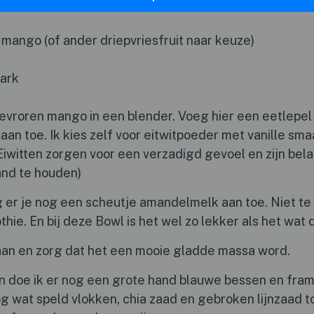
ango (of ander driepvriesfruit naar keuze)
ark
bevroren mango in een blender. Voeg hier een eetlepe
an toe. Ik kies zelf voor eitwitpoeder met vanille smaa
Eiwitten zorgen voor een verzadigd gevoel en zijn bela
and te houden)
 er je nog een scheutje amandelmelk aan toe. Niet te
ie. En bij deze Bowl is het wel zo lekker als het wat di
aan en zorg dat het een mooie gladde massa word.
n doe ik er nog een grote hand blauwe bessen en fram
og wat speld vlokken, chia zaad en gebroken lijnzaad t