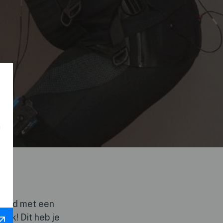
n
altijd met een
elk! Dit heb je