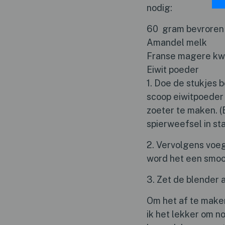
nodig:
60 gram bevroren m
Amandel melk
Franse magere kw
Eiwit poeder
1. Doe de stukjes 
scoop eiwitpoeder a
zoeter te maken. (
spierweefsel in st
2. Vervolgens voeg
word het een smooth
3. Zet de blender 
Om het af te make
ik het lekker om n