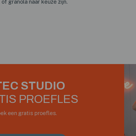
of granola naar keuze zijn.
EC STUDIO
TIS PROEFLES
ek een gratis proefles.