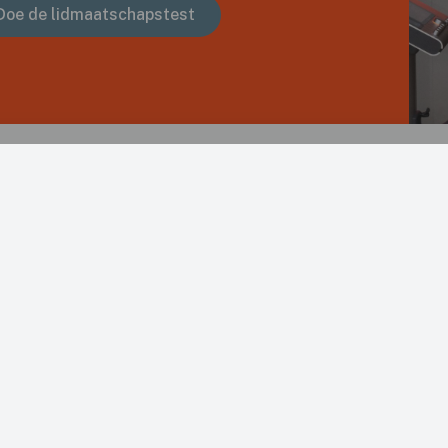
Doe de lidmaatschapstest
PAGINA'S
Home
Over Bodytec Studio
Tarieven
Ons team
Wat is Bodytec
Succesverhalen
Medische EMS-
Vacatures