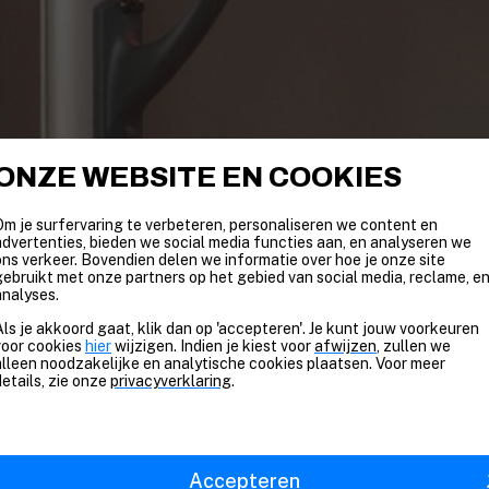
ONZE WEBSITE EN COOKIES
Om je surfervaring te verbeteren, personaliseren we content en
advertenties, bieden we social media functies aan, en analyseren we
ons verkeer. Bovendien delen we informatie over hoe je onze site
gebruikt met onze partners op het gebied van social media, reclame, e
analyses.
Als je akkoord gaat, klik dan op 'accepteren'. Je kunt jouw voorkeuren
voor cookies
hier
wijzigen. Indien je kiest voor
afwijzen
, zullen we
alleen noodzakelijke en analytische cookies plaatsen. Voor meer
details, zie onze
privacyverklaring
.
nen is een pré, zeker in deze tijd. Ik begin mijn dag 
nd ontbijtje van mango, kwark, eiwitpoeder en amandelm
Accepteren