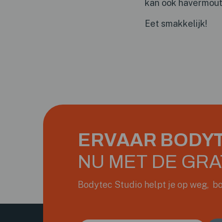
kan ook havermout 
Eet smakkelijk!
ERVAAR BODYT
NU MET DE GRA
Bodytec Studio helpt je op weg, bo