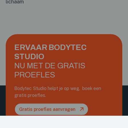
lichaam
ERVAAR BODYTEC
STUDIO
NU MET DE GRATIS
PROEFLES
Bodytec Studio helpt je op weg, boek een
gratis proefles.
Gratis proefles aanvragen
Doe de lidmaatschapstest